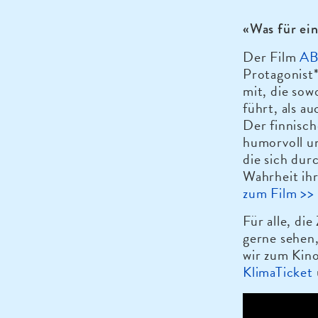
«Was für ein
Der Film
AB
Protagonist*
mit, die so
führt, als a
Der finnisc
humorvoll u
die sich dur
Wahrheit ih
zum Film >>
Für alle, di
gerne sehen,
wir zum Kin
KlimaTicket