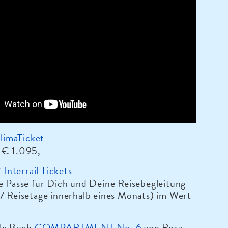
limaTicket
 € 1.095,-
2
Interrail Tickets
e Pässe für Dich und Deine Reisebegleitung
7 Reisetage innerhalb eines Monats) im Wert
1x Buch
COMPARTMENT No. 6
von Rosa