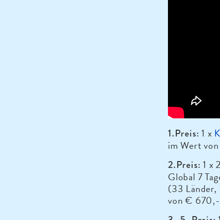
1 x
K
1.Preis:
im Wert von
1 x 
2.Preis:
Global 7 Tag
(33 Länder, 
von € 670,-
3.-5. Preis: