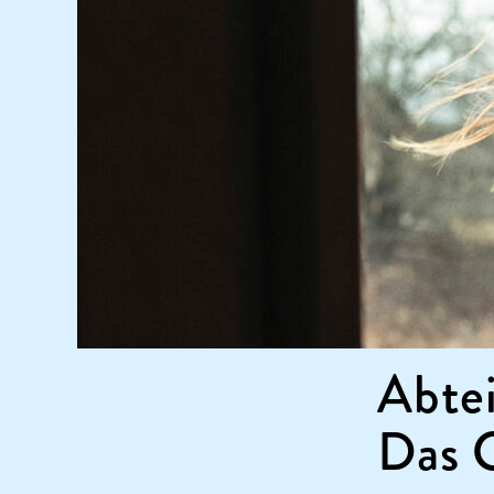
Abtei
Das 