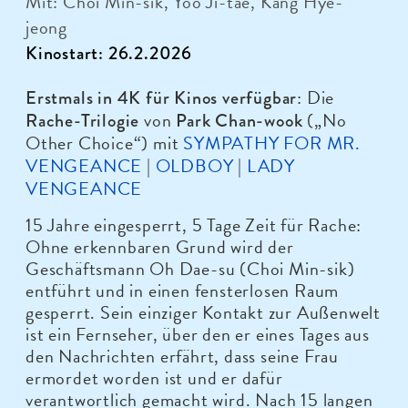
Mit: Choi Min-sik, Yoo Ji-tae, Kang Hye-
jeong
Kinostart: 26.2.2026
: Die
Erstmals in 4K für Kinos verfügbar
von
(„No
Rache-Trilogie
Park Chan-wook
Other Choice“) mit
SYMPATHY FOR MR.
VENGEANCE
|
OLDBOY
|
LADY
VENGEANCE
15 Jahre eingesperrt, 5 Tage Zeit für Rache:
Ohne erkennbaren Grund wird der
Geschäftsmann Oh Dae-su (Choi Min-sik)
entführt und in einen fensterlosen Raum
gesperrt. Sein einziger Kontakt zur Außenwelt
ist ein Fernseher, über den er eines Tages aus
den Nachrichten erfährt, dass seine Frau
ermordet worden ist und er dafür
verantwortlich gemacht wird. Nach 15 langen