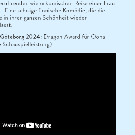
berührenden wie urkomischen Reise einer Frau
st. Eine schräge finnische Komödie, die die
 in ihrer ganzen Schönheit wieder
lässt.
Dragon Award für Oona
l Göteborg 2024:
e Schauspielleistung)