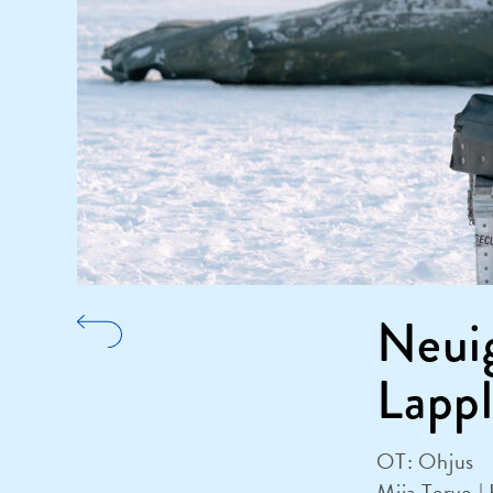
Neuig
Lapp
OT: Ohjus
Miia Tervo |