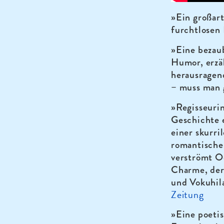
»Ein großart
furchtlosen
»Eine bezau
Humor, erzä
herausragend
– muss man 
»Regisseurin
Geschichte 
einer skurr
romantische
verströmt O
Charme, der
und Vokuhil
Zeitung
»Eine poeti