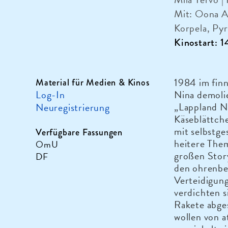
Mit: Oona A
Korpela, Py
Kinostart: 
1984 im finn
Material für Medien & Kinos
Log-In
Nina demoli
„Lappland N
Neuregistrierung
Käseblättche
mit selbstge
Verfügbare Fassungen
heitere Them
OmU
großen Story
DF
den ohrenbe
Verteidigun
verdichten s
Rakete abges
wollen von 