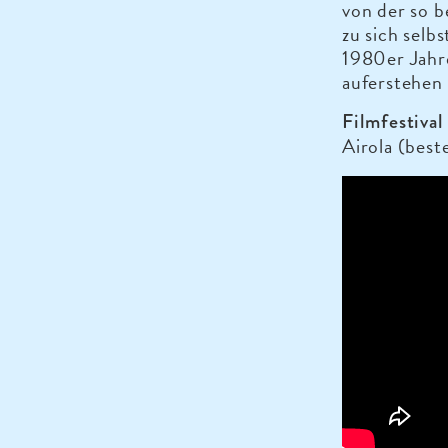
von der so 
zu sich selb
1980er Jahre
auferstehen 
Filmfestiva
Airola (best