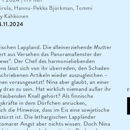
irola, Hannu-Pekka Björkman, Tommi
ry Kähkönen
14.11.2024
ischen Lappland. Die alleinerziehende Mutter
ert aus Versehen das Panoramafenster der
ews“. Der Chef des harmonieliebenden
ns lässt sich von ihr überreden, den Schaden
schriebenen Artikeln wieder auszugleichen –
en vorausgesetzt! Nina aber glaubt, an einer
 dran zu sein. Hat wirklich niemand außer ihr
F
täubenden Knall gehört? Als finnische
gskräfte in dem Dörfchen anrücken,
ich die Hinweise, dass im Eis eine sowjetische
türzt ist. Die lethargischen Lappländer
atomarer Angst aber nichts wissen. Doch Nina