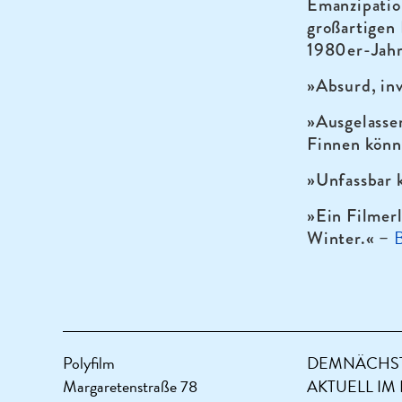
Emanzipation
großartigen
1980er-Jahr
»Absurd, inv
»Ausgelasse
Finnen könn
»Unfassbar 
»Ein Filmerl
B
Winter.« –
Polyfilm
DEMNÄCHST
Margaretenstraße 78
AKTUELL IM