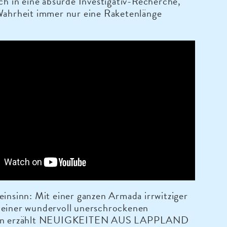
ich in eine absurde Investigativ-Recherche,
 Wahrheit immer nur eine Raketenlänge
einsinn: Mit einer ganzen Armada irrwitziger
 einer wundervoll unerschrockenen
tin erzählt NEUIGKEITEN AUS LAPPLAND