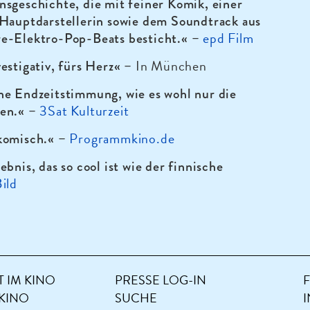
sgeschichte, die mit feiner Komik, einer
 Hauptdarstellerin sowie dem Soundtrack aus
epd Film
e-Elektro-Pop-Beats besticht.« –
In München
estigativ, fürs Herz« –
ne Endzeitstimmung, wie es wohl nur die
3Sat Kulturzeit
en.« –
Programmkino.de
komisch.« –
ebnis, das so cool ist wie der finnische
ild
 IM KINO
PRESSE LOG-IN
 KINO
SUCHE