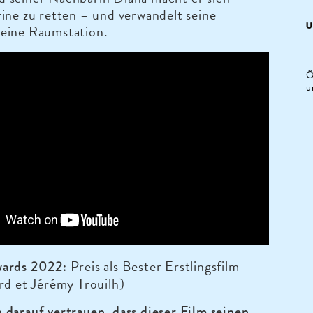
ine zu retten – und verwandelt seine
eine Raumstation.
Ö
u
Preis als Bester Erstlingsfilm
wards 2022:
rd et Jérémy Trouilh)
darauf vertrauen, dass dieser Film seinen