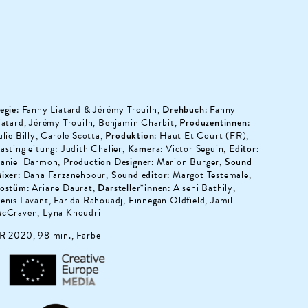
egie:
Fanny Liatard & Jérémy Trouilh,
Drehbuch:
Fanny
iatard, Jérémy Trouilh, Benjamin Charbit,
Produzentinnen:
ulie Billy, Carole Scotta,
Produktion:
Haut Et Court (FR),
astingleitung: Judith Chalier,
Kamera:
Victor Seguin,
Editor:
aniel Darmon,
Production Designer:
Marion Burger,
Sound
ixer:
Dana Farzanehpour,
Sound editor:
Margot Testemale,
ostüm:
Ariane Daurat,
Darsteller*innen:
Alseni Bathily,
enis Lavant, Farida Rahouadj, Finnegan Oldfield, Jamil
cCraven, Lyna Khoudri
R 2020, 98 min., Farbe