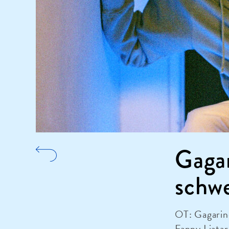
Gagar
schwe
OT: Gagarin
Fanny Liatar