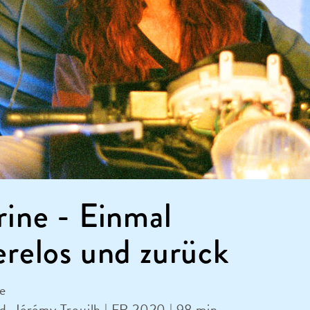
ine - Einmal
relos und zurück
e
d, Jérémy Trouilh | FR 2020 | 98 min