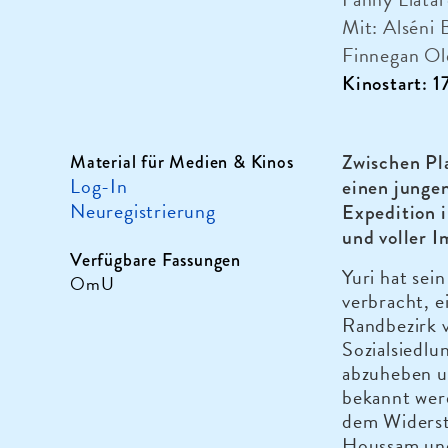
Mit: Alséni 
Finnegan Old
Kinostart: 
Zwischen Pl
Material für Medien & Kinos
Log-In
einen jungen
Neuregistrierung
Expedition i
und voller I
Verfügbare Fassungen
Yuri hat sei
OmU
verbracht, 
Randbezirk 
Sozialsiedlu
abzuheben un
bekannt werd
dem Widerst
Houssam und