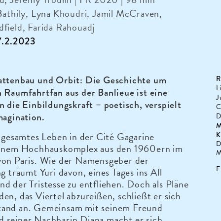
Bathily, Lyna Khoudri, Jamil McCraven,
field, Farida Rahouadj
17.2.2023
attenbau und Orbit: Die Geschichte um
R
L
 Raumfahrtfan aus der Banlieue ist eine
J
n die Einbildungskraft – poetisch, verspielt
C
magination.
D
M
n gesamtes Leben in der Cité Gagarine
K
D
einem Hochhauskomplex aus den 1960ern im
M
von Paris. Wie der Namensgeber der
F
ng träumt Yuri davon, eines Tages ins All
d der Tristesse zu entfliehen. Doch als Pläne
en, das Viertel abzureißen, schließt er sich
and an. Gemeinsam mit seinem Freund
 seiner Nachbarin Diana macht er sich