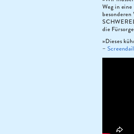
Weg in eine 
besonderen
SCHWERELOS
die Fürsorge
»Dieses küh
Screendai
–