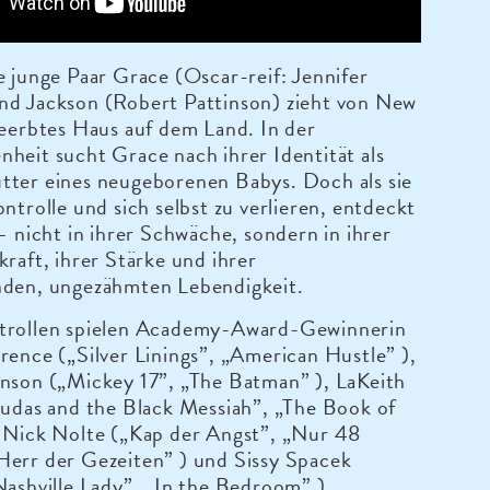
e junge Paar Grace (Oscar-reif: Jennifer
nd Jackson (Robert Pattinson) zieht von New
geerbtes Haus auf dem Land. In der
heit sucht Grace nach ihrer Identität als
tter eines neugeborenen Babys. Doch als sie
ontrolle und sich selbst zu verlieren, entdeckt
 – nicht in ihrer Schwäche, sondern in ihrer
kraft, ihrer Stärke und ihrer
nden, ungezähmten Lebendigkeit.
trollen spielen Academy-Award-Gewinnerin
rence („Silver Linings”, „American Hustle” ),
inson („Mickey 17”, „The Batman” ), LaKeith
Judas and the Black Messiah”, „The Book of
, Nick Nolte („Kap der Angst”, „Nur 48
Herr der Gezeiten” ) und Sissy Spacek
Nashville Lady”, „In the Bedroom” ).