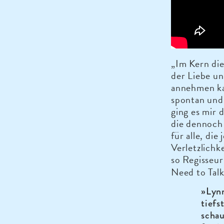
„Im Kern die
der Liebe un
annehmen ka
spontan und 
ging es mir
die dennoch 
für alle, di
Verletzlichk
so Regisseu
Need to Talk
»Lynn
tiefs
schau