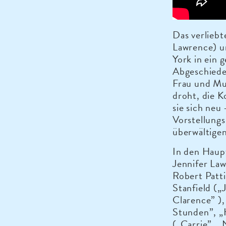
Das verliebt
Lawrence) u
York in ein 
Abgeschieden
Frau und Mu
droht, die K
sie sich neu
Vorstellungs
überwältige
In den Haup
Jennifer Law
Robert Patt
Stanfield („
Clarence” )
Stunden”, „
(„Carrie”, „