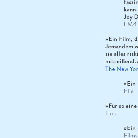
faszi
kann
Joy D
FM4
»Ein Film, d
Jemandem wi
sie alles ris
mitreißend.
The New Yor
»Ein 
Elle
»Für so ein
Time
»Ein 
Films