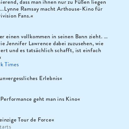
nierend, dass man ihnen nur zu Füßen liegen
….Lynne Ramsay macht Arthouse-Kino für
ivision Fans.«
er einen vollkommen in seinen Bann zieht. …
e Jennifer Lawrence dabei zuzusehen, wie
kiert und es tatsächlich schafft, ist einfach
«
k Times
unvergessliches Erlebnis«
e Performance geht man ins Kino«
einzige Tour de Force«
tarts