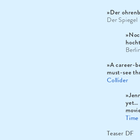
»Der ohrenb
Der Spiegel
»Noch
hocht
Berli
»A career-b
must-see thr
Collider
»Jenn
yet… 
movie
Time
Teaser DF