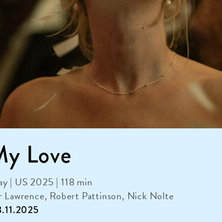
My Love
y | US 2025 | 118 min
r Lawrence, Robert Pattinson, Nick Nolte
3.11.2025