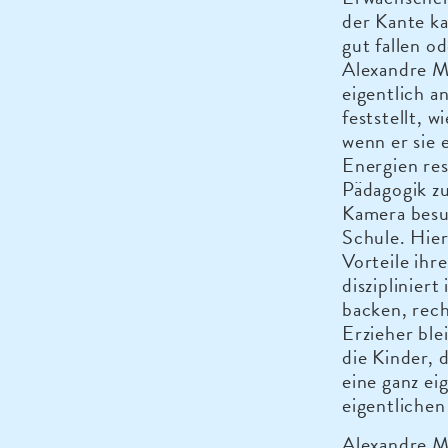
der Kante ka
gut fallen o
Alexandre Mo
eigentlich a
feststellt, w
wenn er sie 
Energien res
Pädagogik zu
Kamera besu
Schule. Hier 
Vorteile ihr
disziplinier
backen, rech
Erzieher ble
die Kinder, 
eine ganz e
eigentlichen
Alexandre M