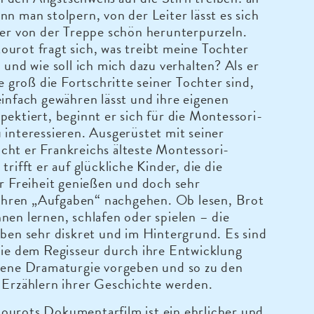
nn man stolpern, von der Leiter lässt es sich
der von der Treppe schön herunterpurzeln.
urot fragt sich, was treibt meine Tochter
n und wie soll ich mich dazu verhalten? Als er
ie groß die Fortschritte seiner Tochter sind,
einfach gewähren lässt und ihre eigenen
pektiert, beginnt er sich für die Montessori-
 interessieren. Ausgerüstet mit seiner
cht er Frankreichs älteste Montessori-
trifft er auf glückliche Kinder, die die
er Freiheit genießen und doch sehr
t ihren „Aufgaben“ nachgehen. Ob lesen, Brot
nen lernen, schlafen oder spielen – die
iben sehr diskret und im Hintergrund. Es sind
die dem Regisseur durch ihre Entwicklung
igene Dramaturgie vorgeben und so zu den
 Erzählern ihrer Geschichte werden.
ourots Dokumentarfilm ist ein ehrlicher und