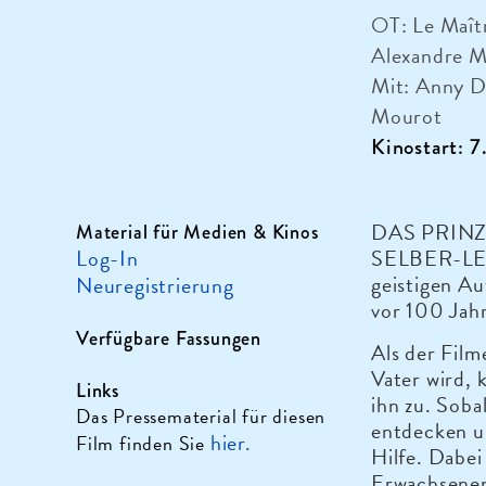
OT: Le Maîtr
Alexandre M
Mit: Anny D
Mourot
Kinostart: 
DAS PRINZ
Material für Medien & Kinos
Log-In
SELBER-LERN
geistigen A
Neuregistrierung
vor 100 Jahr
Verfügbare Fassungen
Als der Fil
Vater wird,
Links
ihn zu. Soba
Das Pressematerial für diesen
entdecken u
hier.
Film finden Sie
Hilfe. Dabei
Erwachsenen 