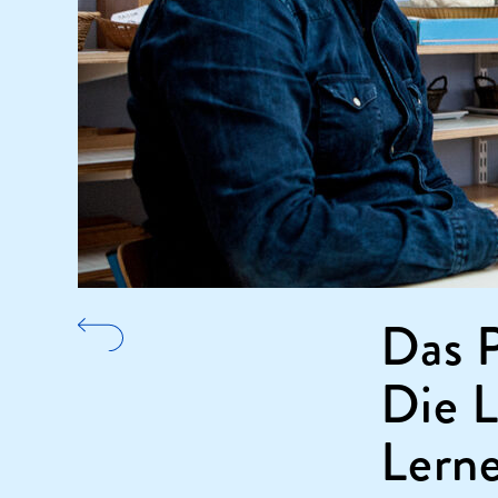
Das P
Die L
Lern