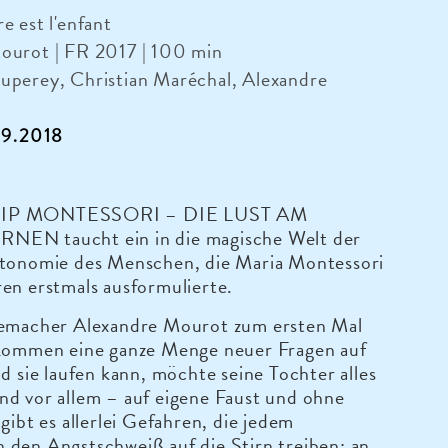
e est l'enfant
ourot | FR 2017 | 100 min
uperey, Christian Maréchal, Alexandre
7.9.2018
IP MONTESSORI – DIE LUST AM
EN taucht ein in die magische Welt der
utonomie des Menschen, die Maria Montessori
en erstmals ausformulierte.
memacher Alexandre Mourot zum ersten Mal
 kommen eine ganze Menge neuer Fragen auf
ld sie laufen kann, möchte seine Tochter alles
nd vor allem – auf eigene Faust und ohne
 gibt es allerlei Gefahren, die jedem
den Angstschweiß auf die Stirn treiben: an